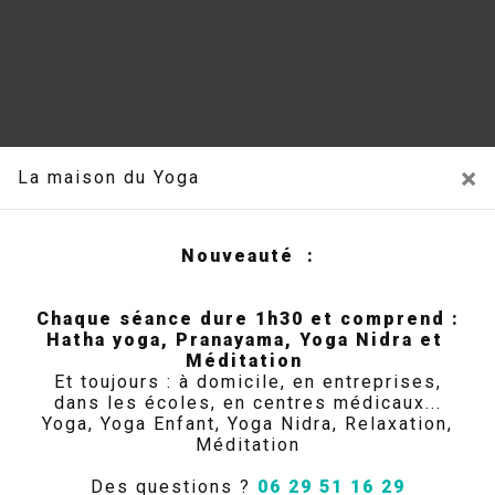
×
La maison du Yoga
Nouveauté :
Chaque séance dure 1h30 et comprend :
Hatha yoga, Pranayama, Yoga Nidra et
Méditation
Et toujours : à domicile, en entreprises,
dans les écoles, en centres médicaux...
Yoga, Yoga Enfant, Yoga Nidra, Relaxation,
La Maison du Yoga
Méditation
À VOTRE ÉCOUTE POUR
Des questions ?
06 29 51 16 29
VOTRE BIEN-ÊTRE