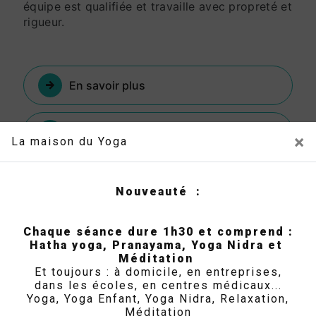
équipe est qualifiée et travaille avec propreté et
rigueur.
En savoir plus
Contactez-nous
×
La maison du Yoga
Nouveauté :
Chaque séance dure 1h30 et comprend :
Hatha yoga, Pranayama, Yoga Nidra et
Méditation
Et toujours : à domicile, en entreprises,
dans les écoles, en centres médicaux...
Adresse
Yoga, Yoga Enfant, Yoga Nidra, Relaxation,
Méditation