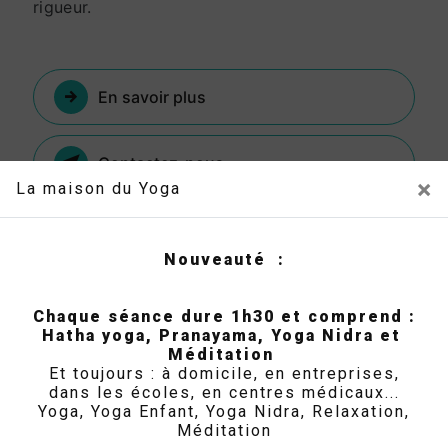
rigueur.
En savoir plus
Contactez-nous
×
La maison du Yoga
Nouveauté :
Chaque séance dure 1h30 et comprend :
Hatha yoga, Pranayama, Yoga Nidra et
Méditation
Et toujours : à domicile, en entreprises,
dans les écoles, en centres médicaux...
Adresse
Yoga, Yoga Enfant, Yoga Nidra, Relaxation,
106B rue de la Rivière, 33290 Blanquefort
Méditation