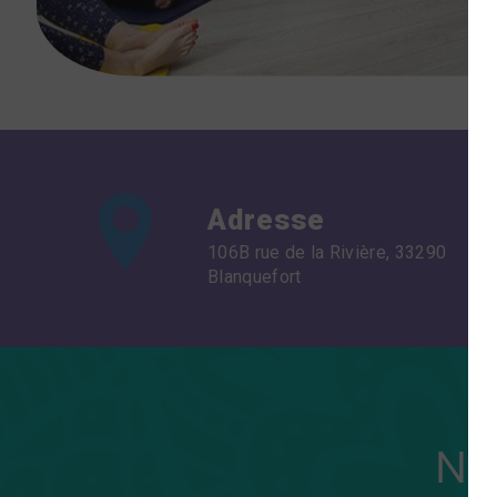
Adresse
106B rue de la Rivière, 33290
Blanquefort
N'h