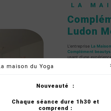
LA MA
Complém
Ludon M
L’entreprise
La Maison
Complément beautys
usant d’une expérience
en oeuvre pour vous s
La maison du Yoga
projet de
Complément
Si vous habitez à
Lud
vous transmettre les 
Complément beautys
Nouveauté :
partager avec vous ren
notre équipe est qualif
Chaque séance dure 1h30 et
comprend :