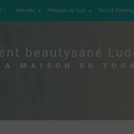
" ?
Bien être
Pratiques de Yoga
Tarifs & Planning
nt beautysané Lu
LA MAISON DU YOG