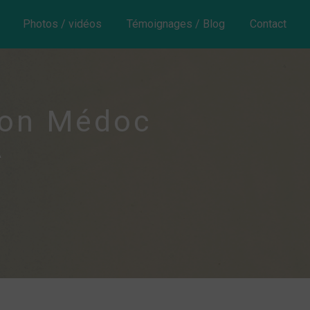
Photos / vidéos
Témoignages / Blog
Contact
don Médoc
A