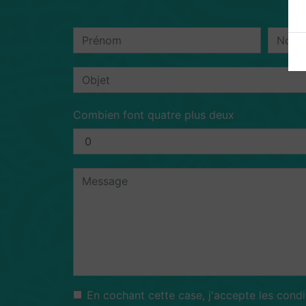
Combien font quatre plus deux
En cochant cette case, j'accepte les condi