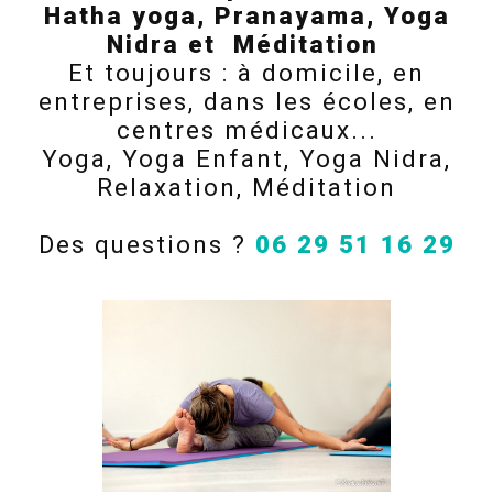
Hatha yoga, Pranayama, Yoga
En savoir 
Nidra et Méditation
Et toujours : à domicile, en
entreprises, dans les écoles, en
centres médicaux...
Yoga, Yoga Enfant, Yoga Nidra,
Relaxation, Méditation
Téléphone
Des questions ?
06 29 51 16 29
06 29 51 16 29
ésitez pas à nous contac