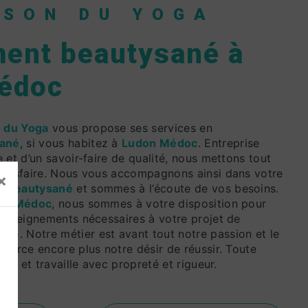
ISON DU YOGA
ent beautysané à
édoc
 du Yoga
vous propose ses services en
ané
, si vous habitez à
Ludon Médoc
. Entreprise
 et d’un savoir-faire de qualité, nous mettons tout
atisfaire. Nous vous accompagnons ainsi dans votre
×
 beautysané
et sommes à l’écoute de vos besoins.
on Médoc
, nous sommes à votre disposition pour
renseignements nécessaires à votre projet de
ané
. Notre métier est avant tout notre passion et le
force encore plus notre désir de réussir. Toute
iée et travaille avec propreté et rigueur.