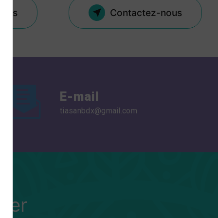
plus
Contactez-nous
E-mail
tiasanbdx@gmail.com
ter