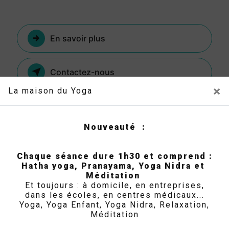
En savoir plus
Contactez-nous
×
La maison du Yoga
Nouveauté :
Chaque séance dure 1h30 et comprend :
Hatha yoga, Pranayama, Yoga Nidra et
Méditation
Et toujours : à domicile, en entreprises,
Adresse
dans les écoles, en centres médicaux...
Yoga, Yoga Enfant, Yoga Nidra, Relaxation,
106B rue de la Rivière, 33290 Blanquefort
Méditation