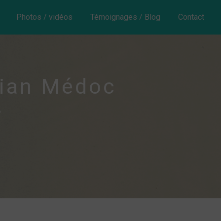
Photos / vidéos
Témoignages / Blog
Contact
ian Médoc
A