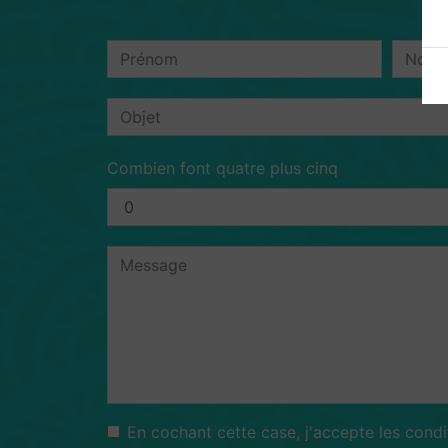
Combien font quatre plus cinq
En cochant cette case, j'accepte les condi