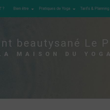
" ?
Bien être
Pratiques de Yoga
Tarifs & Planning
nt beautysané Le P
LA MAISON DU YOG