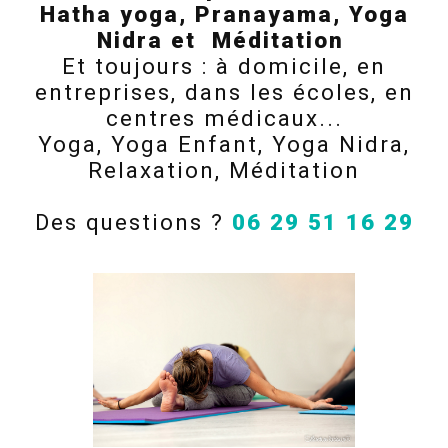
Hatha yoga, Pranayama, Yoga
En savoir 
Nidra et Méditation
Et toujours : à domicile, en
entreprises, dans les écoles, en
centres médicaux...
Yoga, Yoga Enfant, Yoga Nidra,
Relaxation, Méditation
Téléphone
Des questions ?
06 29 51 16 29
06 29 51 16 29
ésitez pas à nous contac