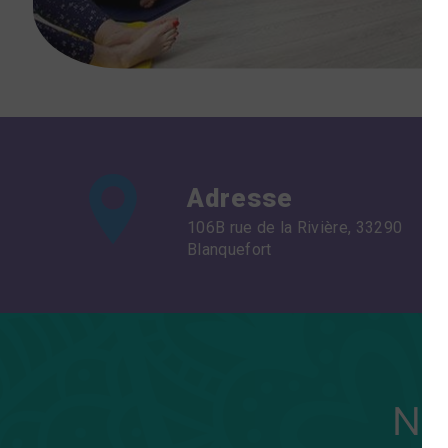
Adresse
106B rue de la Rivière, 33290
Blanquefort
N'h