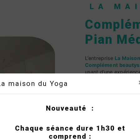
LA MA
Complém
Pian Mé
L’entreprise
La Maison
Complément beautys
usant d’une expérience
en oeuvre pour vous s
La maison du Yoga
projet de
Complément
Si vous habitez à
Le 
vous transmettre les 
Complément beautys
Nouveauté :
partager avec vous ren
notre équipe est qualif
Chaque séance dure 1h30 et
comprend :