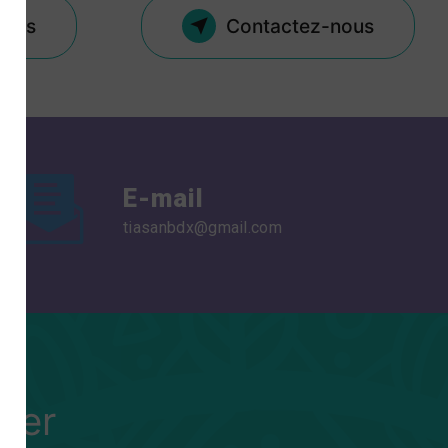
plus
Contactez-nous
E-mail
tiasanbdx@gmail.com
ter