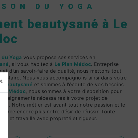
ISON DU YOGA
ent beautysané à Le
doc
 du Yoga
vous propose ses services en
ané
, si vous habitez à
Le Pian Médoc
. Entreprise
 et d’un savoir-faire de qualité, nous mettons tout
atisfaire. Nous vous accompagnons ainsi dans votre
×
 beautysané
et sommes à l’écoute de vos besoins.
Pian Médoc
, nous sommes à votre disposition pour
renseignements nécessaires à votre projet de
ané
. Notre métier est avant tout notre passion et le
force encore plus notre désir de réussir. Toute
iée et travaille avec propreté et rigueur.